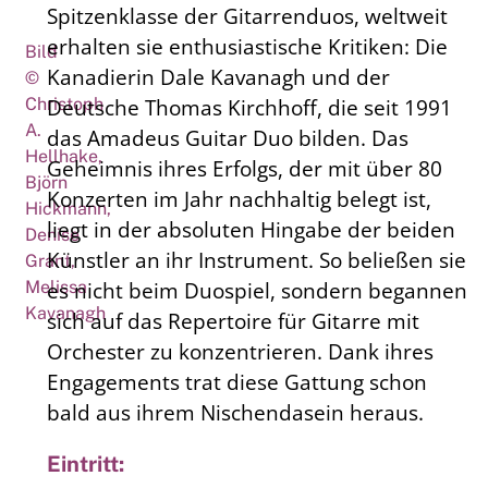
Spitzenklasse der Gitarrenduos, weltweit
erhalten sie enthusiastische Kritiken: Die
Bild
Kanadierin Dale Kavanagh und der
©
Christoph
Deutsche Thomas Kirchhoff, die seit 1991
A.
das Amadeus Guitar Duo bilden. Das
Hellhake,
Geheimnis ihres Erfolgs, der mit über 80
Björn
Konzerten im Jahr nachhaltig belegt ist,
Hickmann,
liegt in der absoluten Hingabe der beiden
Denise
Künstler an ihr Instrument. So beließen sie
Grant,
Melissa
es nicht beim Duospiel, sondern begannen
Kavanagh
sich auf das Repertoire für Gitarre mit
Orchester zu konzentrieren. Dank ihres
Engagements trat diese Gattung schon
bald aus ihrem Nischendasein heraus.
Eintritt: