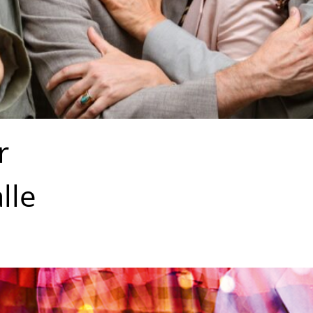
r
lle