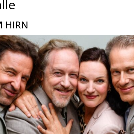
lle
M HIRN