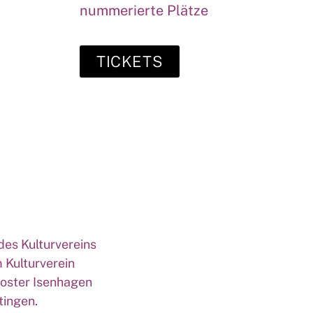
nummerierte Plätze
TICKETS
des Kulturvereins
 Kulturverein
loster Isenhagen
tingen.