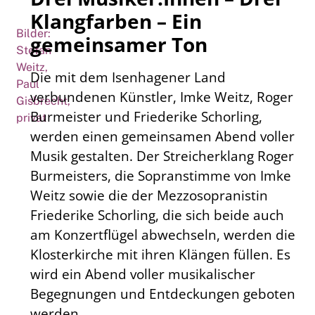
Klangfarben
– Ein
Bilder:
gemeinsamer Ton
Stefan
Weitz,
Die mit dem Isenhagener Land
Paul
verbundenen Künstler, Imke Weitz, Roger
Gisbrecht,
Burmeister und Friederike Schorling,
privat
werden einen gemeinsamen Abend voller
Musik gestalten. Der Streicherklang Roger
Burmeisters, die Sopranstimme von Imke
Weitz sowie die der Mezzosopranistin
Friederike Schorling, die sich beide auch
am Konzertflügel abwechseln, werden die
Klosterkirche mit ihren Klängen füllen. Es
wird ein Abend voller musikalischer
Begegnungen und Entdeckungen geboten
werden.