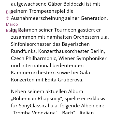
aufgewachsene Gábor Boldoczki ist mit
seinem Trompetenspiel die
Bild
Ausnahmeerscheinung seiner Generation.
©
Marco
Im Rahmen seiner Tourneen gastiert er
Borggreve
zusammen mit namhaften Orchestern u.a.
Sinfonieorchester des Bayerischen
Rundfunks, Konzerthausorchester Berlin,
Czech Philharmonic, Wiener Symphoniker
und international bedeutenden
Kammerorchestern sowie bei Gala-
Konzerten mit Edita Gruberova.
Neben seinem aktuellen Album
„Bohemian Rhapsody“, spielte er exklusiv
für SonyClassical u.a. folgende Alben ein:
„Tromba Veneziana“, „Bach“, „Italian